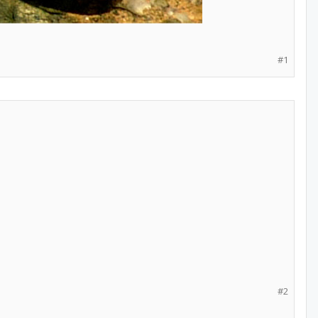
#1
#2