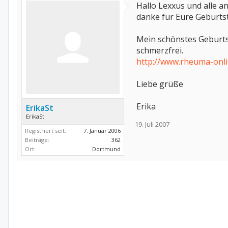
Hallo Lexxus und alle a
danke für Eure Geburtst
Mein schönstes Geburtst
schmerzfrei.
http://www.rheuma-onl
Liebe grüße
Erika
ErikaSt
ErikaSt
19. Juli 2007
Registriert seit:
7. Januar 2006
Beiträge:
362
Ort:
Dortmund