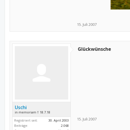
15. Juli 2007
Glückwünsche
Uschi
in memoriam † 18.7.18
15. Juli 2007
Registriert seit:
30. April 2003
Beiträge:
2.068