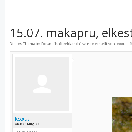
15.07. makapru, elkes
Dieses Thema im Forum "
Kaffeeklatsch
" wurde erstellt von
lexxus
,
1
lexxus
Aktives Mitglied
Registriert seit: