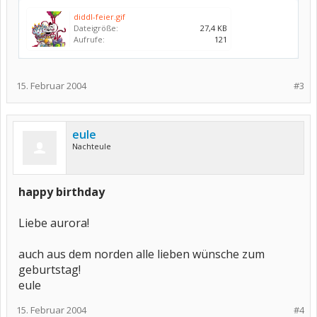
diddl-feier.gif
Dateigröße:
27,4 KB
Aufrufe:
121
15. Februar 2004
#3
eule
Nachteule
happy birthday
Liebe aurora!
auch aus dem norden alle lieben wünsche zum
geburtstag!
eule
15. Februar 2004
#4