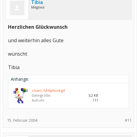
Tibia
Mitglied
Herzlichen Glückwunsch
und weiterhin alles Gute
wünscht
Tibia
Anhänge:
clown, hÃ¼pfend.gif
Dateigröße:
5,2 KB
Aufrufe:
111
15. Februar 2004
#11