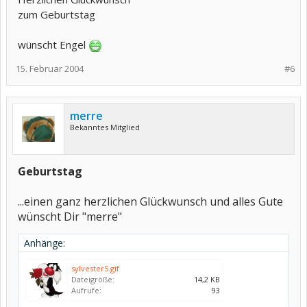
zum Geburtstag
wünscht Engel
15. Februar 2004
#6
merre
Bekanntes Mitglied
Geburtstag
...einen ganz herzlichen Glückwunsch und alles Gute
wünscht Dir "merre"
Anhänge:
sylvester5.gif
Dateigröße:
14,2 KB
Aufrufe:
93