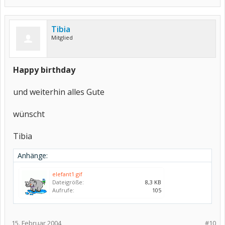
Tibia
Mitglied
Happy birthday
und weiterhin alles Gute
wünscht
Tibia
Anhänge:
elefant1.gif
Dateigröße:
8,3 KB
Aufrufe:
105
15. Februar 2004
#10