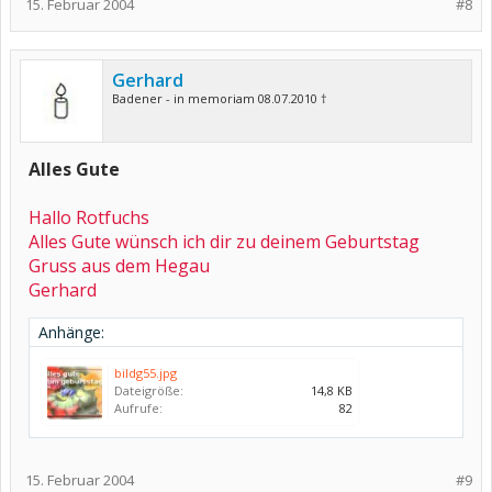
15. Februar 2004
#8
Gerhard
Badener - in memoriam 08.07.2010 †
Alles Gute
Hallo Rotfuchs
Alles Gute wünsch ich dir zu deinem Geburtstag
Gruss aus dem Hegau
Gerhard
Anhänge:
bildg55.jpg
Dateigröße:
14,8 KB
Aufrufe:
82
15. Februar 2004
#9