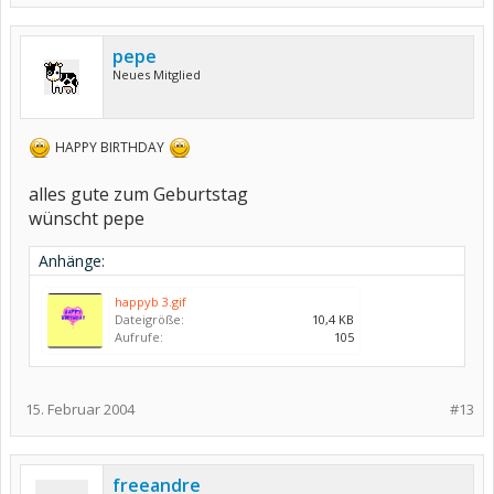
pepe
Neues Mitglied
HAPPY BIRTHDAY
alles gute zum Geburtstag
wünscht pepe
Anhänge:
happyb 3.gif
Dateigröße:
10,4 KB
Aufrufe:
105
15. Februar 2004
#13
freeandre