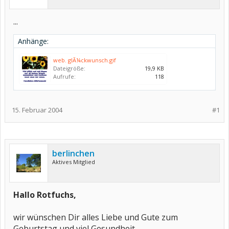
...
Anhänge:
web. glÃ¼ckwunsch.gif
Dateigröße:
19,9 KB
Aufrufe:
118
15. Februar 2004
#1
berlinchen
Aktives Mitglied
Hallo Rotfuchs,
wir wünschen Dir alles Liebe und Gute zum
Geburtstag und viel Gesundheit.