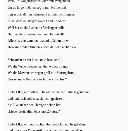
Well- un Wogenruschen wier min Weigenlied,
Un de hogen Dünen seg´n min Kinnertied,
Seg´n uck all min Sehnsucht un min heit Begehr,
In de Welt tau steigen öwer Land un Meer.
Woll het mi dat Läben dit Verlangen stillt,
Het mi allens gäben, wat min Hart erfüllt,
Allens is verswunnen, wat mi qüält un drew,
Hew nu Fräden funnen - doch de Sehnsucht blew.
Sehnsucht na dat lütte, stille Inselland,
Wo die Wellen trecken an den witten Strand,
Wo die Möwen schriegen grell in`t Stormgebrus,
Dor ist mine Heimat, dor bün ick To Hus.“
Liebe Elke, wir hoffen, Du kannst Deinen Urlaub geniessen,
und natürlich soll es auch nicht genießen,
die Elke sicher den Herrgott schon bat:
„Lieber Gott, allerhöchstens 25 Grad“
Liebe Elke, wir sind sicher, das Gedicht hat Dir gefallen,
und nun wirst Du gegrüßt ganz herzlich von uns allen,