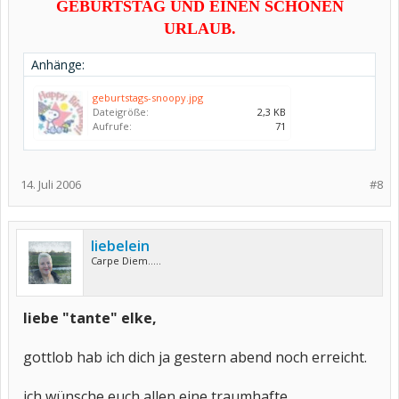
GEBURTSTAG UND EINEN SCHÖNEN
URLAUB.
Anhänge:
geburtstags-snoopy.jpg
Dateigröße:
2,3 KB
Aufrufe:
71
14. Juli 2006
#8
liebelein
Carpe Diem.....
liebe "tante" elke,
gottlob hab ich dich ja gestern abend noch erreicht.
ich wünsche euch allen eine traumhafte