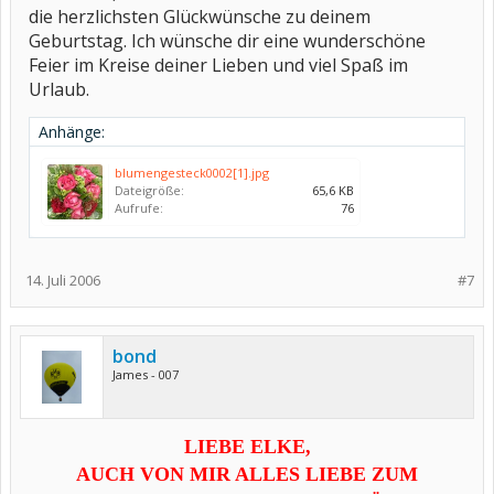
die herzlichsten Glückwünsche zu deinem
Geburtstag. Ich wünsche dir eine wunderschöne
Feier im Kreise deiner Lieben und viel Spaß im
Urlaub.
Anhänge:
blumengesteck0002[1].jpg
Dateigröße:
65,6 KB
Aufrufe:
76
14. Juli 2006
#7
bond
James - 007
LIEBE ELKE,
AUCH VON MIR ALLES LIEBE ZUM