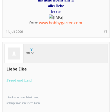
ins neue lebensjahr!!!
alles liebe
lexxus
foto:
www.hobbygarten.com
​
14. Juli 2006
#3
Lilly
offline
Liebe Elke
Freud und Leid
Den Geburtstag feiert man,
solange man ihn feiern kann.