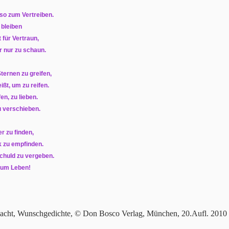
 so zum Vertreiben.
 bleiben
 für Vertraun,
r nur zu schaun.
ternen zu greifen,
ißt, um zu reifen.
en, zu lieben.
zu verschieben.
er zu finden,
k zu empfinden.
Schuld zu vergeben.
 zum Leben!
edacht, Wunschgedichte, © Don Bosco Verlag, München, 20.Aufl. 2010