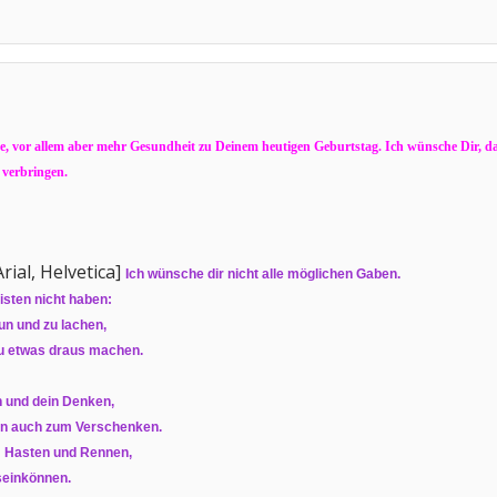
e, vor allem aber mehr Gesundheit zu Deinem heutigen Geburtstag. Ich wünsche Dir, das
 verbringen.
al, Helvetica]
Ich wünsche dir nicht alle möglichen Gaben.
isten nicht haben:
eun und zu lachen,
du etwas draus machen.
un und dein Denken,
dern auch zum Verschenken.
um Hasten und Rennen,
seinkönnen.