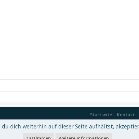
Startseite
Kontakt
du dich weiterhin auf dieser Seite aufhältst, akzeptie
 xenDach
©2010-2017
Zustimmen
Weitere Informationen