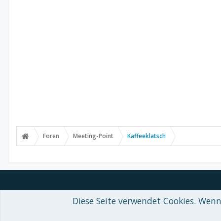
Foren
Meeting-Point
Kaffeeklatsch
Diese Seite verwendet Cookies. Wenn 
Forum software by XenForo™
© 2010-2018 XenForo Ltd.
-
Deutsch von
Some XenForo functionality crafted by
Audentio Design
.