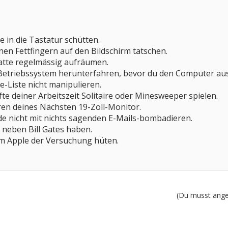
ee in die Tastatur schütten.
einen Fettfingern auf den Bildschirm tatschen.
platte regelmässig aufräumen.
 Betriebssystem herunterfahren, bevor du den Computer aus
re-Liste nicht manipulieren.
älfte deiner Arbeitszeit Solitaire oder Minesweeper spielen.
hren deines Nächsten 19-Zoll-Monitor.
nde nicht mit nichts sagenden E-Mails-bombadieren.
r neben Bill Gates haben.
dem Apple der Versuchung hüten.
(Du musst angem