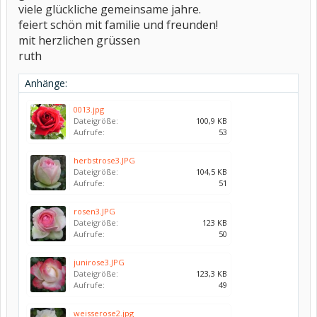
viele glückliche gemeinsame jahre.
feiert schön mit familie und freunden!
mit herzlichen grüssen
ruth
Anhänge:
0013.jpg
Dateigröße:
100,9 KB
Aufrufe:
53
herbstrose3.JPG
Dateigröße:
104,5 KB
Aufrufe:
51
rosen3.JPG
Dateigröße:
123 KB
Aufrufe:
50
junirose3.JPG
Dateigröße:
123,3 KB
Aufrufe:
49
weisserose2.jpg