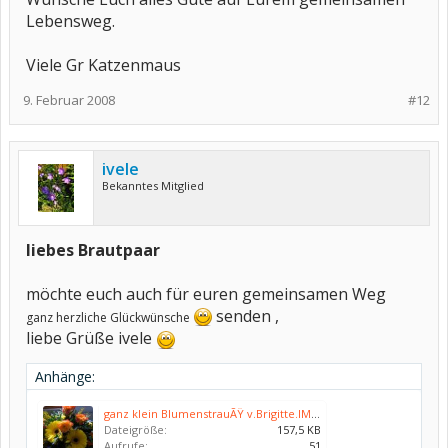
Lebensweg.
Viele Gr Katzenmaus
9. Februar 2008
#12
ivele
Bekanntes Mitglied
liebes Brautpaar
möchte euch auch für euren gemeinsamen Weg
senden ,
ganz herzliche Glückwünsche
liebe Grüße ivele
Anhänge:
ganz klein BlumenstrauÃŸ v.Brigitte.IMG_0728.jpg
Dateigröße:
157,5 KB
Aufrufe:
51