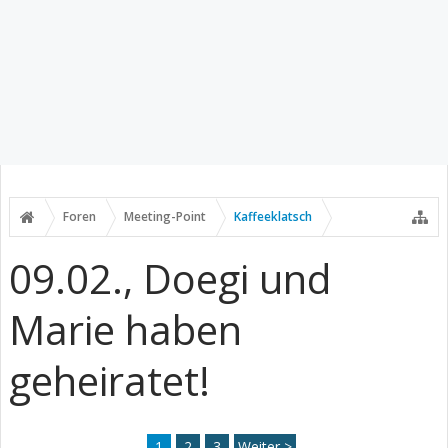
Foren
Meeting-Point
Kaffeeklatsch
09.02., Doegi und
Marie haben
geheiratet!
1
2
3
Weiter >