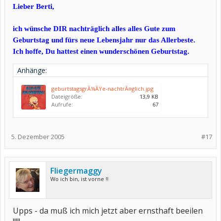
Lieber Berti,
ich wünsche DIR nachträglich alles alles Gute zum
Geburtstag und fürs neue Lebensjahr nur das Allerbeste.
Ich hoffe, Du hattest einen wunderschönen Geburtstag.
Anhänge:
geburtstagsgrÃ¼ÃŸe-nachtrÃ¤glich.jpg
Dateigröße:
13,9 KB
Aufrufe:
67
5. Dezember 2005
#17
Fliegermaggy
Wo ich bin, ist vorne !!
Upps - da muß ich mich jetzt aber ernsthaft beeilen