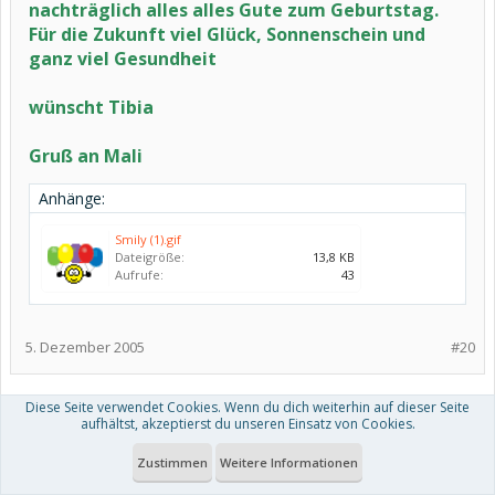
nachträglich alles alles Gute zum Geburtstag.
Für die Zukunft viel Glück, Sonnenschein und
ganz viel Gesundheit
wünscht Tibia
Gruß an Mali
Anhänge:
Smily (1).gif
Dateigröße:
13,8 KB
Aufrufe:
43
5. Dezember 2005
#20
Diese Seite verwendet Cookies. Wenn du dich weiterhin auf dieser Seite
(Du musst angemeldet oder registriert sein, um Beiträge
aufhältst, akzeptierst du unseren Einsatz von Cookies.
verfassen zu können. )
Zustimmen
Weitere Informationen
1
2
Weiter >