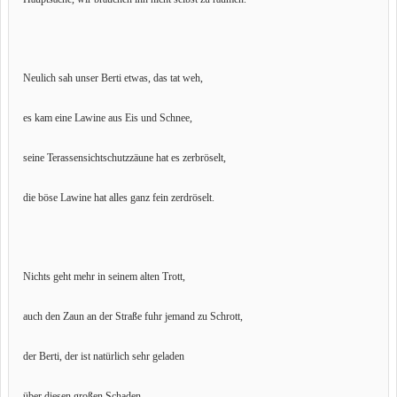
Neulich sah unser Berti etwas, das tat weh,
es kam eine Lawine aus Eis und Schnee,
seine Terassensichtschutzzäune hat es zerbröselt,
die böse Lawine hat alles ganz fein zerdröselt.
Nichts geht mehr in seinem alten Trott,
auch den Zaun an der Straße fuhr jemand zu Schrott,
der Berti, der ist natürlich sehr geladen
über diesen großen Schaden.