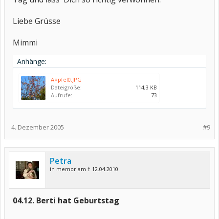
Liebe Grüsse
Mimmi
Anhänge:
Ã¤pfel0.JPG
Dateigröße:
114,3 KB
Aufrufe:
73
4. Dezember 2005
#9
Petra
in memoriam † 12.04.2010
04.12. Berti hat Geburtstag