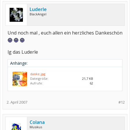
Luderle
BlackAngel
Und noch mal , euch allen ein herzliches Dankeschön
lg das Luderle
Anhänge:
danke.jpg
Dateigröße:
21,7 KB
Aufrufe:
62
2. April 2007
#12
Colana
Musikus