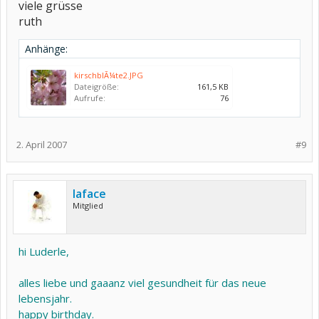
viele grüsse
ruth
Anhänge:
kirschblÃ¼te2.JPG
Dateigröße:
161,5 KB
Aufrufe:
76
2. April 2007
#9
laface
Mitglied
hi Luderle,
alles liebe und gaaanz viel gesundheit für das neue
lebensjahr.
happy birthday.