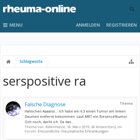
MENU
ANMELDEN
REGISTRIEREN
Schlagworte
serspositive ra
Falsche Diagnose
Thema
Hallöchen Aaaalso... Ich habe am 6.3 einen Tumor am linken
Daumen entfernt bekommen. Laut MRT ein Riesenzelltumor.
Och noch, dacht ich. Da das...
Thema von:
Killermieze
,
18. März 2019
, 60 Antwort(en), im
Forum:
Entzündliche rheumatische Erkrankungen