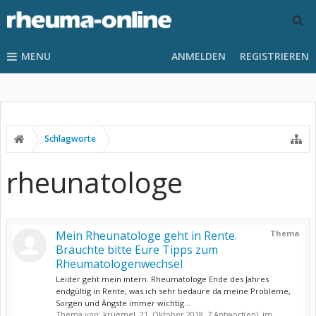
MENU
ANMELDEN
REGISTRIEREN
Schlagworte
rheunatologe
Mein Rheunatologe geht in Rente.
Thema
Bräuchte bitte Eure Tipps zum
Rheumatologenwechsel
Leider geht mein intern. Rheumatologe Ende des Jahres
endgültig in Rente, was ich sehr bedaure da meine Probleme,
Sorgen und Ängste immer wichtig...
Thema von:
kruemel
,
21. Oktober 2018
, 7 Antwort(en), im