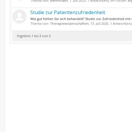
Thema von:
Memoriath
,
1. Juli 2023
, 7 Antwort(en), im Forum:
Al
Studie zur Patientenzufriedenheit
Wie gut fühlen Sie sich behandelt? Studie zur Zufriedenheit mi
Thema von:
Therapiewissenschaften
,
13. Juli 2020
, 1 Antwort(en
Ergebnis 1 bis 3 von 3