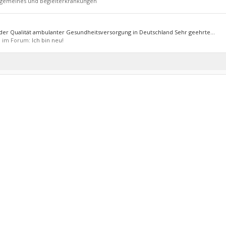
lgemeines und Begleiterkrankungen
t der Qualität ambulanter Gesundheitsversorgung in Deutschland Sehr geehrte...
), im Forum:
Ich bin neu!