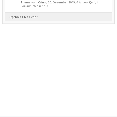
Thema von:
Crinni
,
20. Dezember 2019
, 4 Antwort(en), im
Forum:
Ich bin neu!
Ergebnis 1 bis 1 von 1