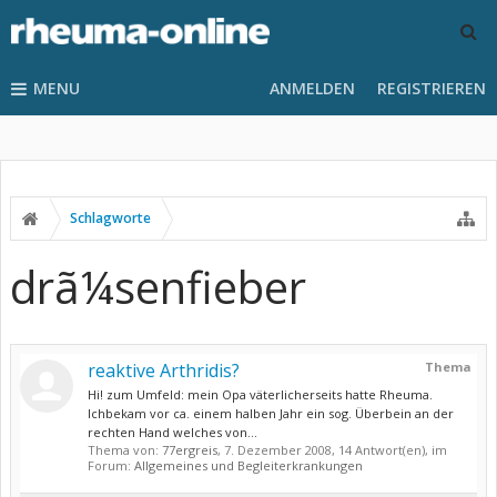
MENU
ANMELDEN
REGISTRIEREN
Schlagworte
drã¼senfieber
reaktive Arthridis?
Thema
Hi! zum Umfeld: mein Opa väterlicherseits hatte Rheuma.
Ichbekam vor ca. einem halben Jahr ein sog. Überbein an der
rechten Hand welches von...
Thema von:
77ergreis
,
7. Dezember 2008
, 14 Antwort(en), im
Forum:
Allgemeines und Begleiterkrankungen