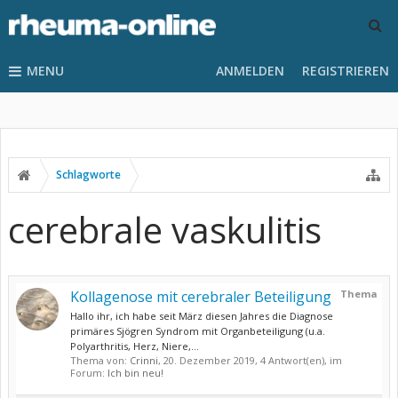
MENU
ANMELDEN
REGISTRIEREN
Schlagworte
cerebrale vaskulitis
Kollagenose mit cerebraler Beteiligung
Thema
Hallo ihr, ich habe seit März diesen Jahres die Diagnose
primäres Sjögren Syndrom mit Organbeteiligung (u.a.
Polyarthritis, Herz, Niere,...
Thema von:
Crinni
,
20. Dezember 2019
, 4 Antwort(en), im
Forum:
Ich bin neu!