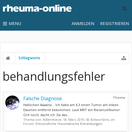
MENU
ANMELDEN
REGISTRIEREN
Schlagworte
behandlungsfehler
Falsche Diagnose
Thema
Hallöchen Aaaalso... Ich habe am 6.3 einen Tumor am linken
Daumen entfernt bekommen. Laut MRT ein Riesenzelltumor.
Och noch, dacht ich. Da das...
Thema von:
Killermieze
,
18. März 2019
, 60 Antwort(en), im
Forum:
Entzündliche rheumatische Erkrankungen