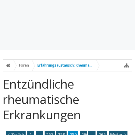
Foren
Erfahrungsaustausch: Rheumatische Erkrankungen
Entzündliche
rheumatische
Erkrankungen
< Zurück
1
←
257
258
259
260
→
261
265
Weiter >