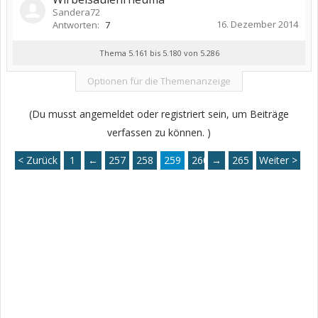
Sandera72
16. Dezember 2014
Antworten:
7
Thema 5.161 bis 5.180 von 5.286
Optionen für die Themenanzeige
(Du musst angemeldet oder registriert sein, um Beiträge
verfassen zu können. )
< Zurück
1
←
257
258
259
260
→
261
265
Weiter >